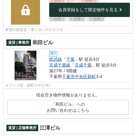
会員登録をして限定物件を見る
新宿の路面店！通り沿いのビルです。
和田ビル
賃貸 | 事務所
敷0
総武線
「
千葉
」駅 徒歩3分
京成千葉線
「
京成千葉
」駅 徒歩3分
築27年 / 8階建
千葉県
千葉市中央区
新町
3-4
オフィス街・新町の中心地！
現在空き物件情報がありません。
「和田ビル」への
お問い合わせはこちら
江澤ビル
賃貸 | 店舗事務所