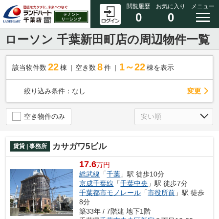
閲覧履歴
お気に入り
メニュー
0
0
ローソン 千葉新田町店の周辺物件一覧
22
8
1～22
該当物件数
棟
空き数
件
棟を表示
変更
絞り込み条件：
なし
空き物件のみ
カサガワ5ビル
賃貸 | 事務所
17.6
万円
総武線
「
千葉
」駅 徒歩10分
京成千葉線
「
千葉中央
」駅 徒歩7分
千葉都市モノレール
「
市役所前
」駅 徒歩
8分
築33年 / 7階建 地下1階