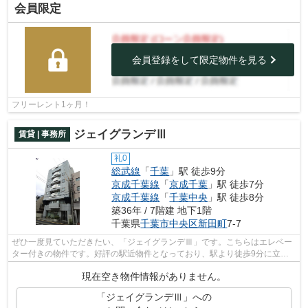
会員限定
会員登録をして限定物件を見る
フリーレント1ヶ月！
ジェイグランデⅢ
賃貸 | 事務所
礼0
総武線
「
千葉
」駅 徒歩9分
京成千葉線
「
京成千葉
」駅 徒歩7分
京成千葉線
「
千葉中央
」駅 徒歩8分
築36年 / 7階建 地下1階
千葉県
千葉市中央区
新田町
7-7
ぜひ一度見ていただきたい、「ジェイグランデⅢ」です。こちらはエレベー
ター付きの物件です。好評の駅近物件となっており、駅より徒歩9分に立地
しています。
現在空き物件情報がありません。
「ジェイグランデⅢ」への