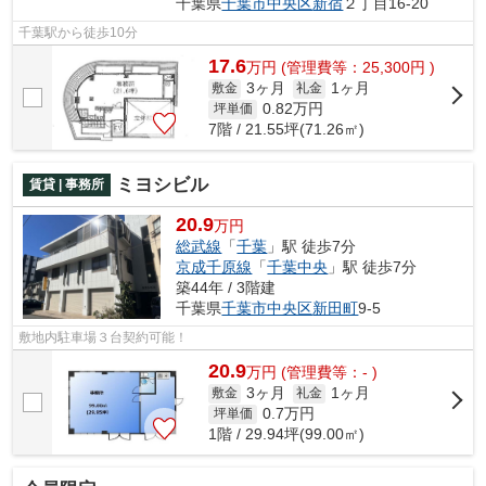
千葉県
千葉市中央区
新宿
２丁目16-20
千葉駅から徒歩10分
17.6
万
円
(管理費等：25,300円 )
3ヶ月
1ヶ月
敷金
礼金
0.82
万円
坪単価
7階 / 21.55坪(71.26㎡)
ミヨシビル
賃貸 | 事務所
20.9
万円
総武線
「
千葉
」駅 徒歩7分
京成千原線
「
千葉中央
」駅 徒歩7分
築44年 / 3階建
千葉県
千葉市中央区
新田町
9-5
敷地内駐車場３台契約可能！
20.9
万
円
(管理費等：- )
3ヶ月
1ヶ月
敷金
礼金
0.7
万円
坪単価
1階 / 29.94坪(99.00㎡)