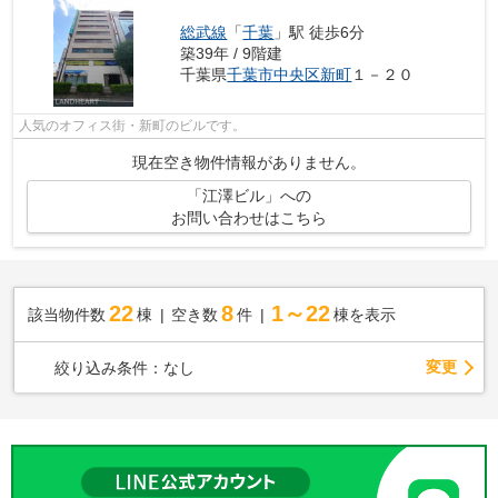
総武線
「
千葉
」駅 徒歩6分
築39年 / 9階建
千葉県
千葉市中央区
新町
１－２０
人気のオフィス街・新町のビルです。
現在空き物件情報がありません。
「江澤ビル」への
お問い合わせはこちら
22
8
1～22
該当物件数
棟
空き数
件
棟を表示
変更
絞り込み条件：
なし