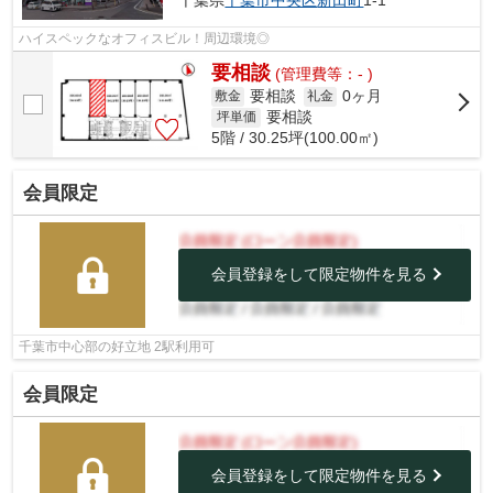
千葉県
千葉市中央区
新田町
1-1
ハイスペックなオフィスビル！周辺環境◎
要相談
(管理費等：- )
要相談
0ヶ月
敷金
礼金
要相談
坪単価
5階 / 30.25坪(100.00㎡)
会員限定
会員登録をして限定物件を見る
千葉市中心部の好立地 2駅利用可
会員限定
会員登録をして限定物件を見る