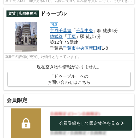
富士見店(224m)があるので、気軽に夜食や飲み物を買いに行くことができま
す。エレベーター付きの物件なので、...
ドゥーブル
賃貸 | 店舗事務所
礼0
京成千葉線
「
千葉中央
」駅 徒歩4分
総武線
「
千葉
」駅 徒歩7分
築12年 / 9階建
千葉県
千葉市中央区
新田町
1-8
築6年の設備が充実した物件となっています。
現在空き物件情報がありません。
「ドゥーブル」への
お問い合わせはこちら
会員限定
会員登録をして限定物件を見る