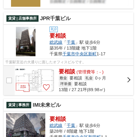
JPR千葉ビル
賃貸 | 店舗事務所
礼0
要相談
総武線
「
千葉
」駅 徒歩6分
築35年 / 13階建 地下1階
千葉県
千葉市中央区
新町
1-17
千葉駅至近の大通りに面したオフィスビルです。
要相談
(管理費等：- )
要相談
0ヶ月
敷金
礼金
要相談
坪単価
13階 / 27.21坪(89.98㎡)
IMI未来ビル
賃貸 | 事務所
要相談
総武線
「
千葉
」駅 徒歩6分
築28年 / 8階建 地下1階