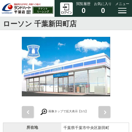
閲覧履歴
お気に入り
メニュー
0
0
ローソン 千葉新田町店
前
次
画像タップで拡大表示【
1
/1】
所在地
千葉県千葉市中央区新田町