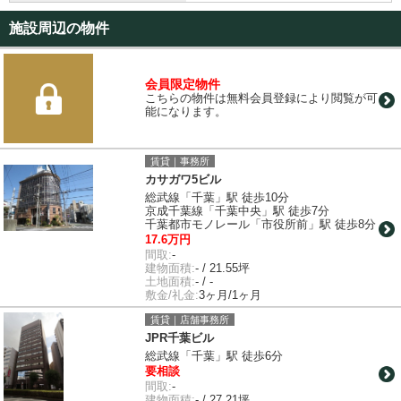
施設周辺の物件
会員限定物件
こちらの物件は無料会員登録により閲覧が可
能になります。
賃貸｜事務所
カサガワ5ビル
総武線「千葉」駅 徒歩10分
京成千葉線「千葉中央」駅 徒歩7分
千葉都市モノレール「市役所前」駅 徒歩8分
17.6万円
間取:
-
建物面積:
- / 21.55坪
土地面積:
- / -
敷金/礼金:
3ヶ月/1ヶ月
賃貸｜店舗事務所
JPR千葉ビル
総武線「千葉」駅 徒歩6分
要相談
間取:
-
建物面積:
- / 27.21坪