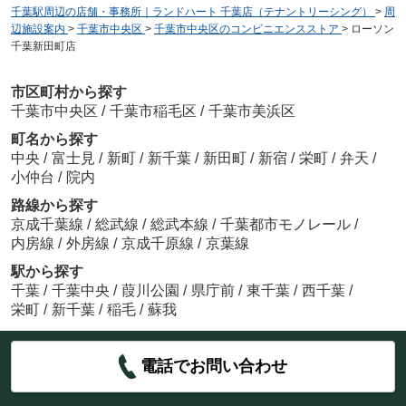
千葉駅周辺の店舗・事務所｜ランドハート 千葉店（テナントリーシング）
>
周
辺施設案内
>
千葉市中央区
>
千葉市中央区のコンビニエンスストア
>
ローソン
千葉新田町店
市区町村から探す
千葉市中央区
/
千葉市稲毛区
/
千葉市美浜区
町名から探す
中央
/
富士見
/
新町
/
新千葉
/
新田町
/
新宿
/
栄町
/
弁天
/
小仲台
/
院内
路線から探す
京成千葉線
/
総武線
/
総武本線
/
千葉都市モノレール
/
内房線
/
外房線
/
京成千原線
/
京葉線
駅から探す
千葉
/
千葉中央
/
葭川公園
/
県庁前
/
東千葉
/
西千葉
/
栄町
/
新千葉
/
稲毛
/
蘇我
電話でお問い合わせ