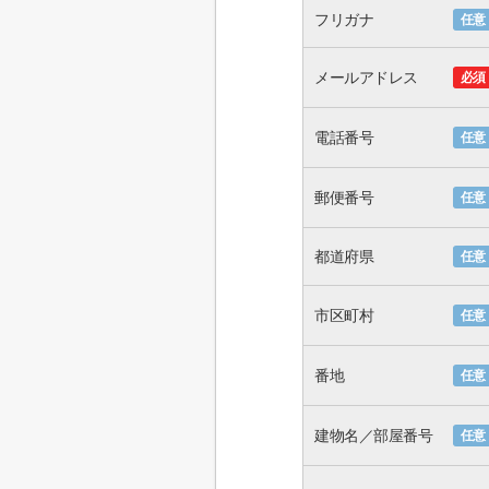
フリガナ
任意
メールアドレス
必須
電話番号
任意
郵便番号
任意
都道府県
任意
市区町村
任意
番地
任意
建物名／部屋番号
任意