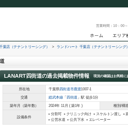
営業時間：
10：00
 千葉店（テナントリーシング）
>
ランドハート 千葉店（テナントリーシング
街道
LANART四街道
の過去掲載物件情報
現況の確認はお気軽に
所在地
千葉県
四街道市
鹿渡
1007-1
交通
総武本線
「
四街道
」駅 徒歩1分
築年月（築年数）
2024年 11月 ( 築1年 )
種別/構
分割可
クリニック向け
スケルトン渡し
設備条件
公営水道
公共下水
エレベーター