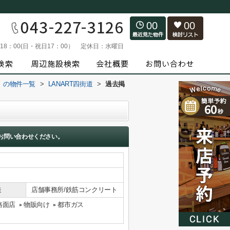
00
00
～18：00(日・祝日17：00）
定休日：
水曜日
）の物件一覧
>
LANART四街道
>
過去掲
お問い合わせください。
造
店舗事務所/鉄筋コンクリート
路面店
物販向け
都市ガス