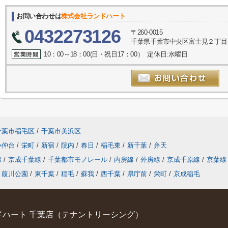
お問い合わせは
株式会社ランドハート
0432273126
〒260-0015
千葉県千葉市中央区富士見２丁目7
10：00～18：00(日・祝日17：00） 定休日:水曜日
千葉市稲毛区
/
千葉市美浜区
小仲台
/
栄町
/
新宿
/
院内
/
春日
/
稲毛東
/
新千葉
/
弁天
線
/
京成千葉線
/
千葉都市モノレール
/
内房線
/
外房線
/
京成千原線
/
京葉線
葭川公園
/
東千葉
/
稲毛
/
蘇我
/
西千葉
/
県庁前
/
栄町
/
京成稲毛
ハート 千葉店（テナントリーシング）