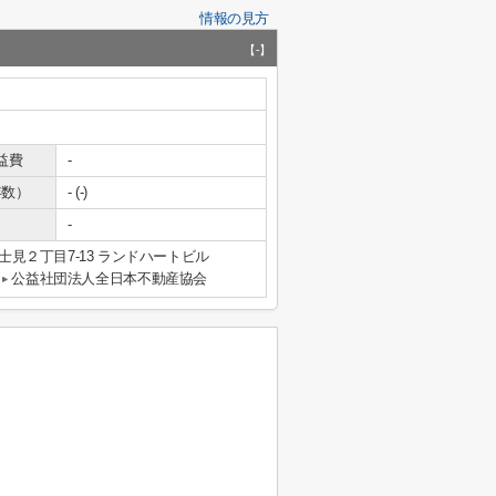
情報の見方
【-】
益費
-
年数）
- (-)
-
見２丁目7-13 ランドハートビル
公益社団法人全日本不動産協会