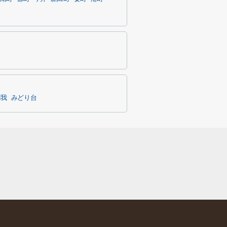
蘇我
みどり台