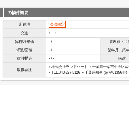
-
の物件概要
所在地
会員限定
-
-
交通
賃料/坪単価
- / -
管理費・共
坪数/面積
- / -
築年月（築
種別/構造
- / -
階建
株式会社ランドハート
千葉県千葉市中央区富士
取扱会社
TEL:043-227-3126
千葉県知事 (6) 第013564号