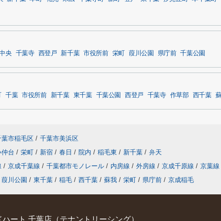
中央
千葉寺
西登戸
新千葉
市役所前
栄町
葭川公園
県庁前
千葉公園
町
千葉
市役所前
新千葉
東千葉
千葉公園
西登戸
千葉寺
作草部
西千葉
千葉市稲毛区
/
千葉市美浜区
小仲台
/
栄町
/
新宿
/
春日
/
院内
/
稲毛東
/
新千葉
/
弁天
線
/
京成千葉線
/
千葉都市モノレール
/
内房線
/
外房線
/
京成千原線
/
京葉線
葭川公園
/
東千葉
/
稲毛
/
西千葉
/
蘇我
/
栄町
/
県庁前
/
京成稲毛
ハート 千葉店（テナントリーシング）