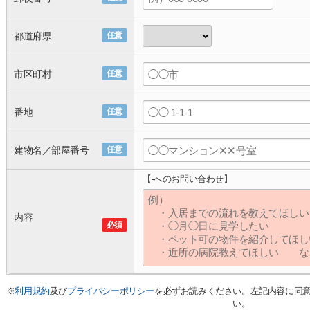
都道府県
任意
市区町村
任意
番地
任意
建物名／部屋番号
任意
【-へのお問い合わせ】
内容
必須
※
利用規約
及び
プライバシーポリシー
を必ずお読みください。左記内容に同
い。