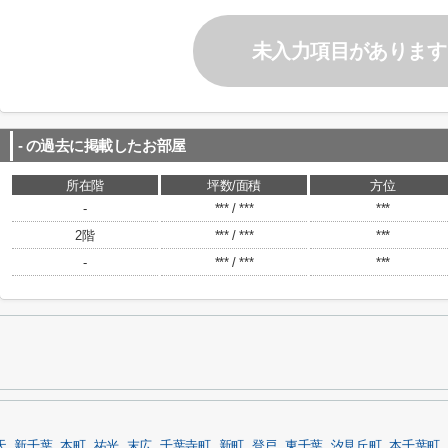
未入力項目があります
-
の過去に掲載したお部屋
所在階
坪数/面積
方位
-
*** / ***
***
2階
*** / ***
***
-
*** / ***
***
天
新千葉
本町
祐光
末広
千葉寺町
新町
登戸
東千葉
汐見丘町
本千葉町