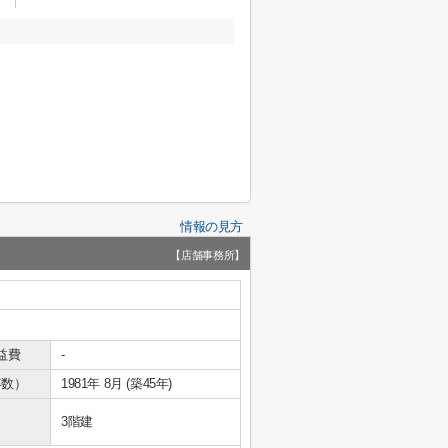
情報の見方
【店舗事務所】
益費
-
年数）
1981年 8月 (築45年)
3階建