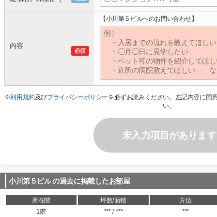
【小川第５ビルへのお問い合わせ】
内容
必須
※
利用規約
及び
プライバシーポリシー
を必ずお読みください。左記内容に同
い。
未入力項目があります
小川第５ビル
の過去に掲載したお部屋
所在階
坪数/面積
方位
1階
*** / ***
***