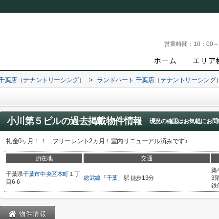
営業時間：
10：00
 千葉店（テナントリーシング）
>
ランドハート 千葉店（テナントリーシング
小川第５ビル
の過去掲載物件情報
現況の確認はお気軽にお問
礼金0ヶ月！！ フリーレント2ヵ月！室内リニューアル済みです♪
所在地
交通
築
千葉県
千葉市中央区
本町
１丁
総武線
「
千葉
」駅 徒歩13分
3
目6-6
鉄
物件情報