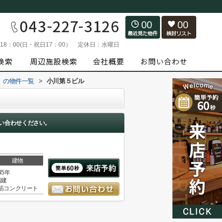
00
00
～18：00(日・祝日17：00）
定休日：
水曜日
）の物件一覧
>
小川第５ビル
い合わせください。
建物
45年
階建
筋コンクリート