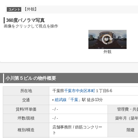
【外観】
コメント
360度パノラマ写真
画像をクリックして視点を操作
外観
小川第５ビル
の物件概要
所在地
千葉県
千葉市中央区
本町
１丁目6-6
総武線
「
千葉
」駅 徒歩13分
交通
賃料/坪単価
- / -
管理費・共
坪数/面積
- / -
築年月（築
店舗事務所 / 鉄筋コンクリー
種別/構造
階建
ト