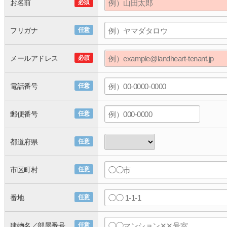
お名前
必須
フリガナ
任意
メールアドレス
必須
電話番号
任意
郵便番号
任意
都道府県
任意
市区町村
任意
番地
任意
建物名／部屋番号
任意