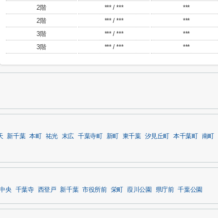
2階
*** / ***
***
2階
*** / ***
***
3階
*** / ***
***
3階
*** / ***
***
天
新千葉
本町
祐光
末広
千葉寺町
新町
東千葉
汐見丘町
本千葉町
南町
中央
千葉寺
西登戸
新千葉
市役所前
栄町
葭川公園
県庁前
千葉公園