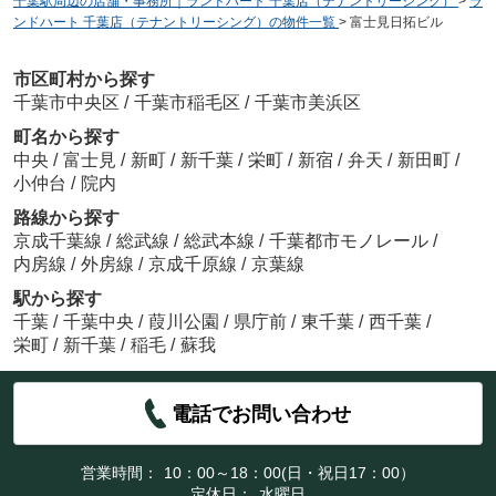
千葉駅周辺の店舗・事務所｜ランドハート 千葉店（テナントリーシング）
>
ラ
ンドハート 千葉店（テナントリーシング）の物件一覧
>
富士見日拓ビル
市区町村から探す
千葉市中央区
/
千葉市稲毛区
/
千葉市美浜区
町名から探す
中央
/
富士見
/
新町
/
新千葉
/
栄町
/
新宿
/
弁天
/
新田町
/
小仲台
/
院内
路線から探す
京成千葉線
/
総武線
/
総武本線
/
千葉都市モノレール
/
内房線
/
外房線
/
京成千原線
/
京葉線
駅から探す
千葉
/
千葉中央
/
葭川公園
/
県庁前
/
東千葉
/
西千葉
/
栄町
/
新千葉
/
稲毛
/
蘇我
電話でお問い合わせ
営業時間：
10：00～18：00(日・祝日17：00）
定休日：
水曜日