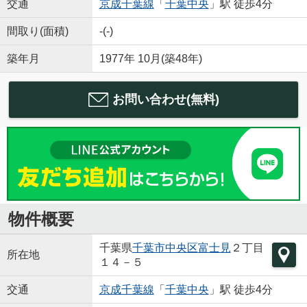
交通
京成千葉線
「
千葉中央
」駅 徒歩4分
間取り(面積)
-(-)
築年月
1977年 10月(築48年)
お問い合わせ(無料)
物件概要
千葉県
千葉市中央区
富士見
２丁目
所在地
１４－５
交通
京成千葉線
「
千葉中央
」駅 徒歩4分