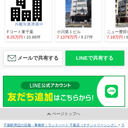
Fコート東千葉
小川第１ビル
ニュー豊田
8.25
万
円
/ 10.88坪
7.1379
万
円
/ 9.27坪
7.18
万
円
/
メールで共有する
LINEで共有する
ページトップへ
千葉駅周辺の店舗・事務所｜ランドハート 千葉店（テナントリーシング）
>
ラ