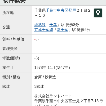
物件概要
千葉県
千葉市中央区
登戸
２丁目２
所在地
－１６
総武線
「
千葉
」駅 徒歩8分
交通
京成千葉線
「
新千葉
」駅 徒歩5分
賃料 / 坪単価
-
/ -
管理費等
-
坪数(面積)
-(-)
築年月
1978年 11月(築47年)
種別 / 構造
倉庫 / 鉄骨造
階建
3階建
株式会社ランドハート
千葉県千葉市中央区富士見２丁目7-13 ラ
ンドハートビル