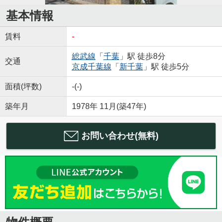
基本情報
賃料
-
総武線
「
千葉
」駅 徒歩8分
交通
京成千葉線
「
新千葉
」駅 徒歩5分
面積(坪数)
-(-)
築年月
1978年 11月(築47年)
お問い合わせ(無料)