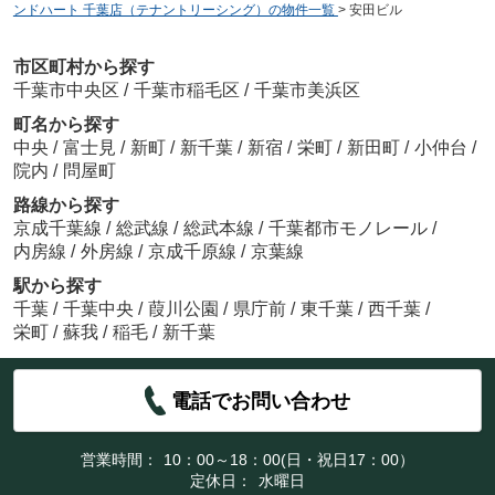
ンドハート 千葉店（テナントリーシング）の物件一覧
>
安田ビル
市区町村から探す
千葉市中央区
/
千葉市稲毛区
/
千葉市美浜区
町名から探す
中央
/
富士見
/
新町
/
新千葉
/
新宿
/
栄町
/
新田町
/
小仲台
/
院内
/
問屋町
路線から探す
京成千葉線
/
総武線
/
総武本線
/
千葉都市モノレール
/
内房線
/
外房線
/
京成千原線
/
京葉線
駅から探す
千葉
/
千葉中央
/
葭川公園
/
県庁前
/
東千葉
/
西千葉
/
栄町
/
蘇我
/
稲毛
/
新千葉
電話でお問い合わせ
営業時間：
10：00～18：00(日・祝日17：00）
定休日：
水曜日