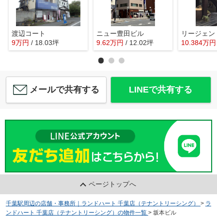
渡辺コート
ニュー豊田ビル
リージェン
9
万
円
/ 18.03坪
9.62
万
円
/ 12.02坪
10.384
万
円
メールで共有する
LINEで共有する
ページトップへ
千葉駅周辺の店舗・事務所｜ランドハート 千葉店（テナントリーシング）
>
ラ
ンドハート 千葉店（テナントリーシング）の物件一覧
>
坂本ビル