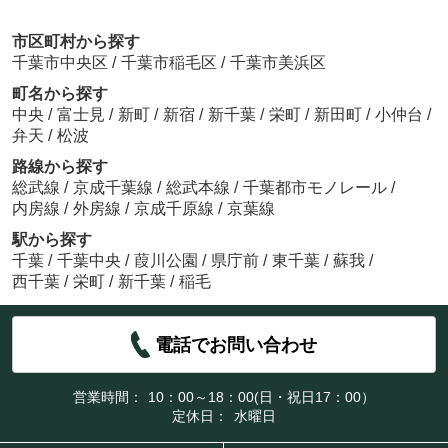
市区町村から探す
千葉市中央区
/
千葉市稲毛区
/
千葉市美浜区
町名から探す
中央
/
富士見
/
新町
/
新宿
/
新千葉
/
栄町
/
新田町
/
小仲台
/
弁天
/
松波
路線から探す
総武線
/
京成千葉線
/
総武本線
/
千葉都市モノレール
/
内房線
/
外房線
/
京成千原線
/
京葉線
駅から探す
千葉
/
千葉中央
/
葭川公園
/
県庁前
/
東千葉
/
蘇我
/
西千葉
/
栄町
/
新千葉
/
稲毛
電話でお問い合わせ
営業時間：
10：00～18：00(日・祝日17：00）
定休日：
水曜日