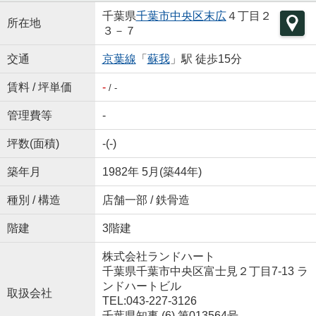
千葉県
千葉市中央区
末広
４丁目２
所在地
３－７
交通
京葉線
「
蘇我
」駅 徒歩15分
賃料 / 坪単価
-
/ -
管理費等
-
坪数(面積)
-(-)
築年月
1982年 5月(築44年)
種別 / 構造
店舗一部 / 鉄骨造
階建
3階建
株式会社ランドハート
千葉県千葉市中央区富士見２丁目7-13 ラ
ンドハートビル
取扱会社
TEL:043-227-3126
千葉県知事 (6) 第013564号