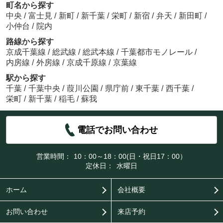
町名から探す
中央
/
富士見
/
新町
/
新千葉
/
栄町
/
新宿
/
弁天
/
新田町
/
小仲台
/
院内
路線から探す
京成千葉線
/
総武線
/
総武本線
/
千葉都市モノレール
/
内房線
/
外房線
/
京成千原線
/
京葉線
駅から探す
千葉
/
千葉中央
/
葭川公園
/
県庁前
/
東千葉
/
西千葉
/
栄町
/
新千葉
/
稲毛
/
蘇我
電話でお問い合わせ
営業時間：
10：00～18：00(日・祝日17：00）
定休日：
水曜日
ホーム
会社概要
お問い合わせ
来店予約