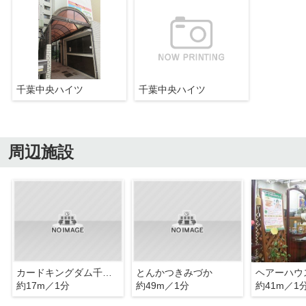
千葉中央ハイツ
千葉中央ハイツ
周辺施設
カードキングダム千葉店
とんかつきみづか
ヘアーハウ
約17m／1分
約49m／1分
約41m／1