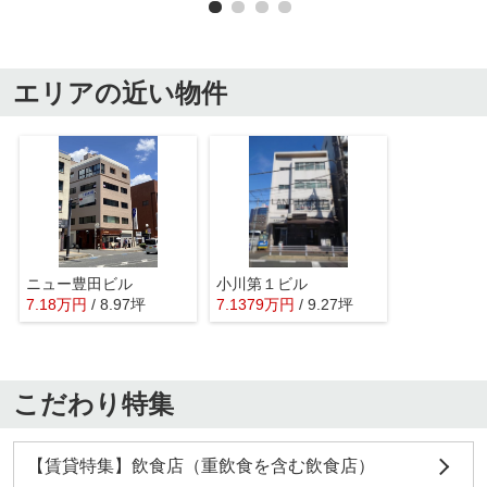
エリアの近い物件
ニュー豊田ビル
小川第１ビル
7.18
万
円
/ 8.97坪
7.1379
万
円
/ 9.27坪
こだわり特集
【賃貸特集】飲食店（重飲食を含む飲食店）