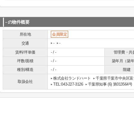
-
の物件概要
所在地
会員限定
-
-
交通
賃料/坪単価
- / -
管理費・共
坪数/面積
- / -
築年月（築
種別/構造
- / -
階建
株式会社ランドハート
千葉県千葉市中央区富士
取扱会社
TEL:043-227-3126
千葉県知事 (6) 第013564号