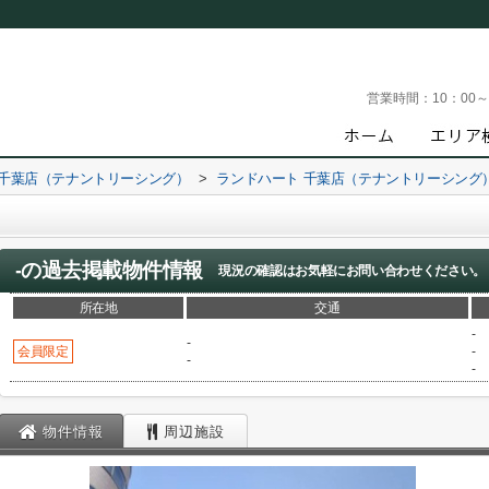
営業時間：
10：00
 千葉店（テナントリーシング）
>
ランドハート 千葉店（テナントリーシング
-
の過去掲載物件情報
現況の確認はお気軽にお問い合わせください。
所在地
交通
-
-
会員限定
-
-
-
物件情報
周辺施設