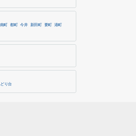
南町
都町
今井
新田町
要町
港町
みどり台