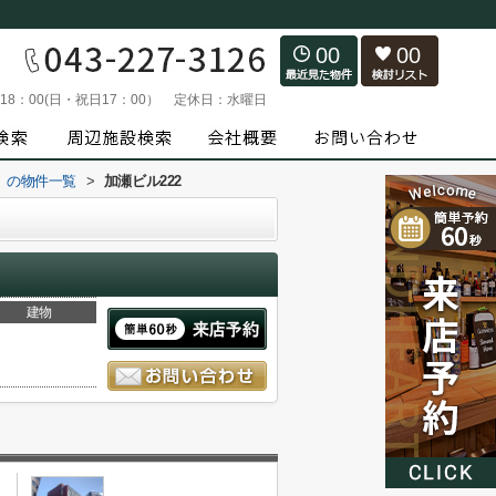
00
00
～18：00(日・祝日17：00）
定休日：
水曜日
）の物件一覧
>
加瀬ビル222
建物