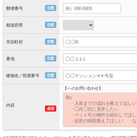
郵便番号
任意
都道府県
任意
市区町村
任意
番地
任意
建物名／部屋番号
任意
【-へのお問い合わせ】
内容
必須