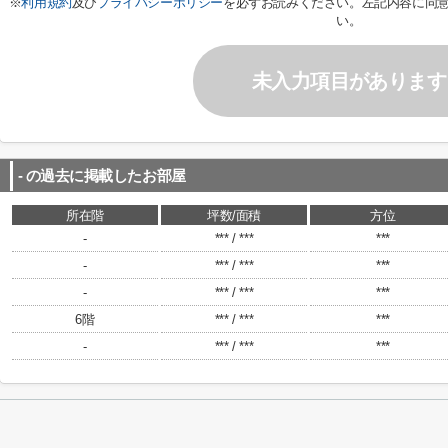
※
利用規約
及び
プライバシーポリシー
を必ずお読みください。左記内容に同
い。
未入力項目があります
-
の過去に掲載したお部屋
所在階
坪数/面積
方位
-
*** / ***
***
-
*** / ***
***
-
*** / ***
***
6階
*** / ***
***
-
*** / ***
***