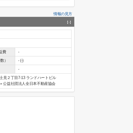
情報の見方
【-】
益費
-
年数）
- (-)
-
見２丁目7-13 ランドハートビル
公益社団法人全日本不動産協会