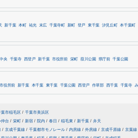
天
新千葉
本町
祐光
末広
千葉寺町
新町
登戸
東千葉
汐見丘町
本千葉町
中央
千葉寺
西登戸
新千葉
市役所前
栄町
葭川公園
県庁前
千葉公園
市役所前
新千葉
本千葉
東千葉
千葉公園
西登戸
作草部
西千葉
千葉寺
千葉市稲毛区
/
千葉市美浜区
小仲台
/
栄町
/
新宿
/
院内
/
春日
/
稲毛東
/
新千葉
/
弁天
線
/
京成千葉線
/
千葉都市モノレール
/
内房線
/
外房線
/
京成千原線
/
京葉線