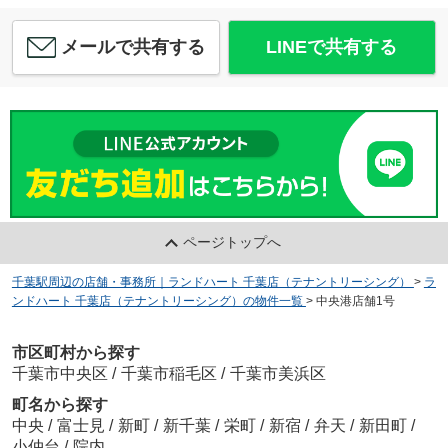
メールで共有する
LINEで共有する
ページトップへ
千葉駅周辺の店舗・事務所｜ランドハート 千葉店（テナントリーシング）
>
ラ
ンドハート 千葉店（テナントリーシング）の物件一覧
>
中央港店舗1号
市区町村から探す
千葉市中央区
/
千葉市稲毛区
/
千葉市美浜区
町名から探す
中央
/
富士見
/
新町
/
新千葉
/
栄町
/
新宿
/
弁天
/
新田町
/
小仲台
/
院内