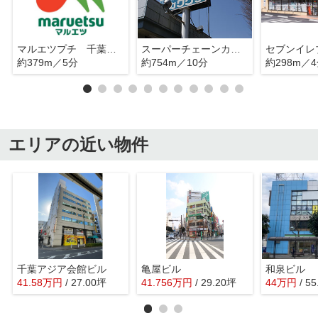
マルエツプチ 千葉みなと駅店
スーパーチェーンカワグチ生鮮食品館激安市場店
約379m／5分
約754m／10分
約298m／
エリアの近い物件
千葉アジア会館ビル
亀屋ビル
和泉ビル
41.58
万
円
/ 27.00坪
41.756
万
円
/ 29.20坪
44
万
円
/ 5