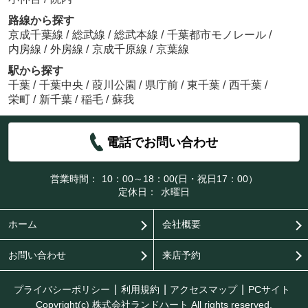
路線から探す
京成千葉線
/
総武線
/
総武本線
/
千葉都市モノレール
/
内房線
/
外房線
/
京成千原線
/
京葉線
駅から探す
千葉
/
千葉中央
/
葭川公園
/
県庁前
/
東千葉
/
西千葉
/
栄町
/
新千葉
/
稲毛
/
蘇我
電話でお問い合わせ
営業時間：
10：00～18：00(日・祝日17：00）
定休日：
水曜日
ホーム
会社概要
お問い合わせ
来店予約
プライバシーポリシー
利用規約
アクセスマップ
PCサイト
Copyright(c) 株式会社ランドハート All rights reserved.