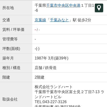
千葉県
千葉市中央区
中央港
１丁目1
所在地
-6
交通
京葉線
「
千葉みなと
」駅 徒歩2分
賃料 / 坪単価
-
/ -
管理費等
-
坪数(面積)
-(-)
築年月
1987年 3月(築39年)
種別 / 構造
店舗 / 鉄骨造
階建
2階建
株式会社ランドハート
千葉県千葉市中央区富士見２丁目7-13 ラ
ンドハートビル
取扱会社
TEL:043-227-3126
千葉県知事 (6) 第013564号