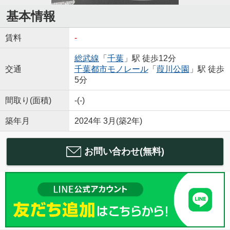
基本情報
賃料
-
総武線
「
千葉
」駅 徒歩12分
交通
千葉都市モノレール
「
葭川公園
」駅 徒歩
5分
間取り(面積)
-(-)
築年月
2024年 3月(築2年)
お問い合わせ(無料)