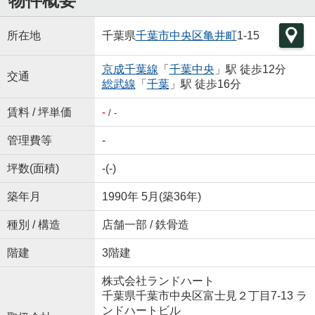
物件概要
所在地
千葉県
千葉市中央区
亀井町
1-15
京成千葉線
「
千葉中央
」駅 徒歩12分
交通
総武線
「
千葉
」駅 徒歩16分
賃料 / 坪単価
-
/ -
管理費等
-
坪数(面積)
-(-)
築年月
1990年 5月(築36年)
種別 / 構造
店舗一部 / 鉄骨造
階建
3階建
株式会社ランドハート
千葉県千葉市中央区富士見２丁目7-13 ラ
ンドハートビル