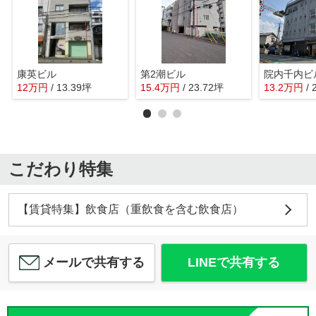
康英ビル
第2潮ビル
院内千内ビ
12
万
円
/ 13.39坪
15.4
万
円
/ 23.72坪
13.2
万
円
/
こだわり特集
【賃貸特集】飲食店（重飲食を含む飲食店）
メールで共有する
LINEで共有する