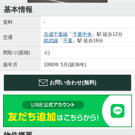
基本情報
賃料
-
京成千葉線
「
千葉中央
」駅 徒歩12分
交通
総武線
「
千葉
」駅 徒歩16分
間取り(面積)
-(-)
築年月
1990年 5月(築36年)
お問い合わせ(無料)