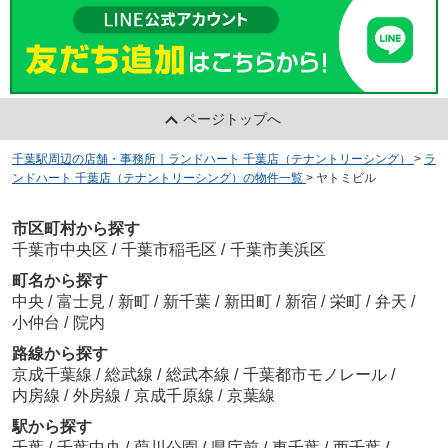
ページトップへ
千葉駅周辺の店舗・事務所｜ランドハート 千葉店（テナントリーシング）
>
ラ
ンドハート 千葉店（テナントリーシング）の物件一覧
>
ヤトミビル
市区町村から探す
千葉市中央区
/
千葉市稲毛区
/
千葉市美浜区
町名から探す
中央
/
富士見
/
新町
/
新千葉
/
新田町
/
新宿
/
栄町
/
弁天
/
小仲台
/
院内
路線から探す
京成千葉線
/
総武線
/
総武本線
/
千葉都市モノレール
/
内房線
/
外房線
/
京成千原線
/
京葉線
駅から探す
千葉
/
千葉中央
/
葭川公園
/
県庁前
/
東千葉
/
西千葉
/