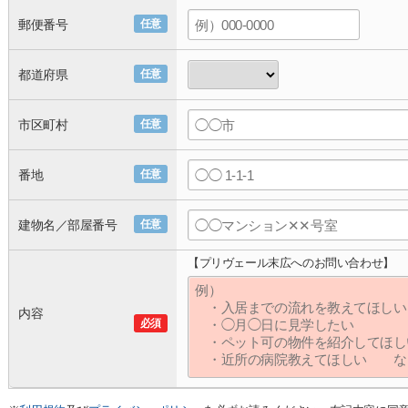
郵便番号
任意
都道府県
任意
市区町村
任意
番地
任意
建物名／部屋番号
任意
【プリヴェール末広へのお問い合わせ】
内容
必須