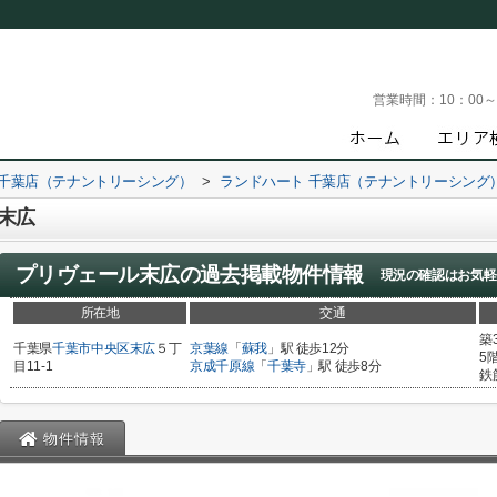
営業時間：
10：00
 千葉店（テナントリーシング）
>
ランドハート 千葉店（テナントリーシング
末広
プリヴェール末広
の過去掲載物件情報
現況の確認はお気軽
所在地
交通
築
千葉県
千葉市中央区
末広
５丁
京葉線
「
蘇我
」駅 徒歩12分
5
目11-1
京成千原線
「
千葉寺
」駅 徒歩8分
鉄
物件情報