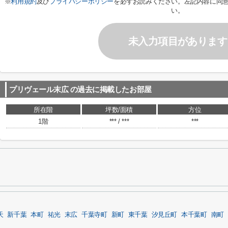
※
利用規約
及び
プライバシーポリシー
を必ずお読みください。左記内容に同
い。
未入力項目があります
プリヴェール末広
の過去に掲載したお部屋
所在階
坪数/面積
方位
1階
*** / ***
***
天
新千葉
本町
祐光
末広
千葉寺町
新町
東千葉
汐見丘町
本千葉町
南町