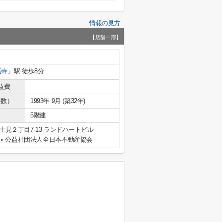
情報の見方
【店舗一部】
葉寺
」駅 徒歩8分
益費
-
年数）
1993年 9月 (築32年)
5階建
見２丁目7-13 ランドハートビル
公益社団法人全日本不動産協会