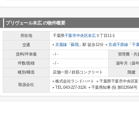
プリヴェール末広
の物件概要
所在地
千葉県
千葉市中央区
末広
５丁目11-1
京葉線
「
蘇我
」駅 徒歩12分
京成千原線
「
千
交通
賃料/坪単価
- / -
管理費・共
坪数/面積
- / -
築年月（築
種別/構造
店舗一部 / 鉄筋コンクリート
階建
株式会社ランドハート
千葉県千葉市中央区富士
取扱会社
TEL:043-227-3126
千葉県知事 (6) 第013564号