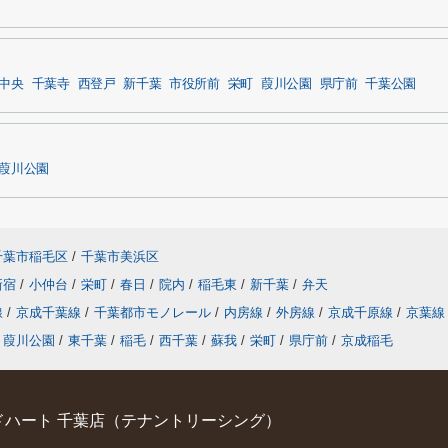
中央
千葉寺
西登戸
新千葉
市役所前
栄町
葭川公園
県庁前
千葉公園
葭川公園
千葉市稲毛区
/
千葉市美浜区
新宿
/
小仲台
/
栄町
/
春日
/
院内
/
稲毛東
/
新千葉
/
弁天
線
/
京成千葉線
/
千葉都市モノレール
/
内房線
/
外房線
/
京成千原線
/
京葉線
葭川公園
/
東千葉
/
稲毛
/
西千葉
/
蘇我
/
栄町
/
県庁前
/
京成稲毛
ハート 千葉店（テナントリーシング）