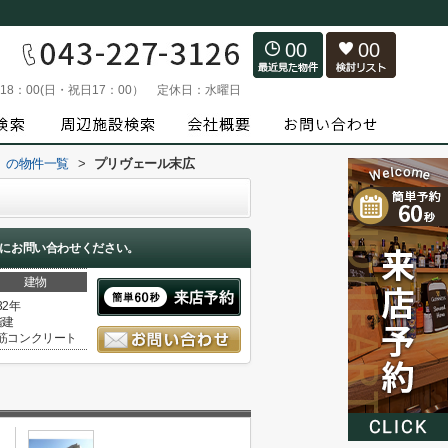
00
00
～18：00(日・祝日17：00）
定休日：
水曜日
）の物件一覧
>
プリヴェール末広
にお問い合わせください。
建物
32年
階建
筋コンクリート