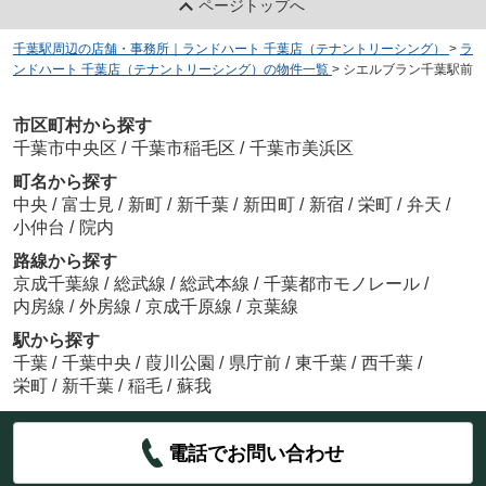
ページトップへ
千葉駅周辺の店舗・事務所｜ランドハート 千葉店（テナントリーシング）
>
ラ
ンドハート 千葉店（テナントリーシング）の物件一覧
>
シエルブラン千葉駅前
市区町村から探す
千葉市中央区
/
千葉市稲毛区
/
千葉市美浜区
町名から探す
中央
/
富士見
/
新町
/
新千葉
/
新田町
/
新宿
/
栄町
/
弁天
/
小仲台
/
院内
路線から探す
京成千葉線
/
総武線
/
総武本線
/
千葉都市モノレール
/
内房線
/
外房線
/
京成千原線
/
京葉線
駅から探す
千葉
/
千葉中央
/
葭川公園
/
県庁前
/
東千葉
/
西千葉
/
栄町
/
新千葉
/
稲毛
/
蘇我
電話でお問い合わせ