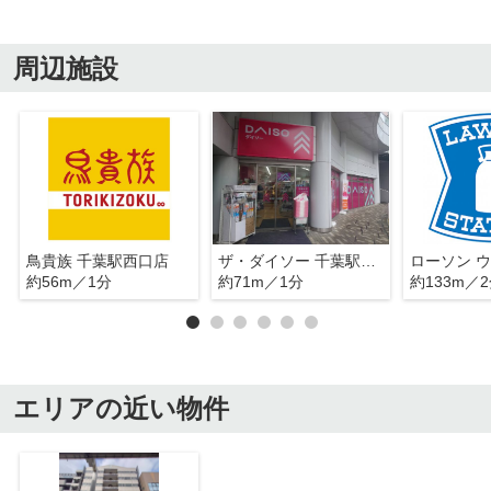
周辺施設
鳥貴族 千葉駅西口店
ザ・ダイソー 千葉駅西口店
約56m／1分
約71m／1分
約133m／
エリアの近い物件