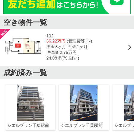
空き物件一覧
102
66.22万円
(管理費等：-)
8ヶ月
1ヶ月
敷金
礼金
2.75万円
坪単価
24.08坪(79.61㎡)
成約済み一覧
シエルブラン千葉駅前
シエルブラン千葉駅前
シエルブ