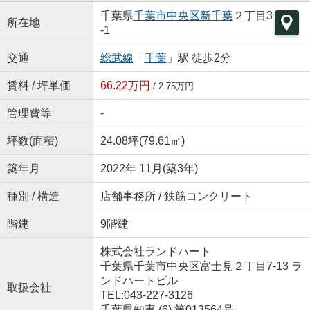
千葉県
千葉市中央区
新千葉
２丁目3
所在地
-1
交通
総武線
「
千葉
」駅 徒歩2分
賃料 / 坪単価
66.22万円
/ 2.75万円
管理費等
-
坪数(面積)
24.08坪(79.61㎡)
築年月
2022年 11月(築3年)
種別 / 構造
店舗事務所 / 鉄筋コンクリート
階建
9階建
株式会社ランドハート
千葉県千葉市中央区富士見２丁目7-13 ラ
ンドハートビル
取扱会社
TEL:043-227-3126
千葉県知事 (6) 第013564号