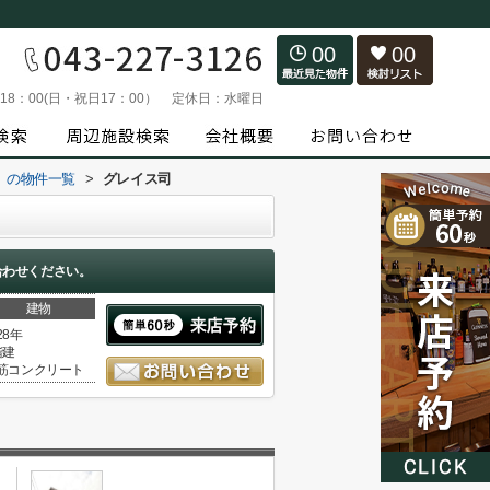
00
00
～18：00(日・祝日17：00）
定休日：
水曜日
）の物件一覧
>
グレイス司
合わせください。
建物
28年
階建
筋コンクリート