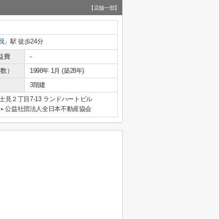
【店舗一部】
我
」駅 徒歩24分
益費
-
年数）
1998年 1月 (築28年)
3階建
見２丁目7-13 ランドハートビル
公益社団法人全日本不動産協会