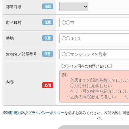
都道府県
任意
市区町村
任意
番地
任意
建物名／部屋番号
任意
【グレイス司へのお問い合わせ】
内容
必須
※
利用規約
及び
プライバシーポリシー
を必ずお読みください。左記内容に同
い。