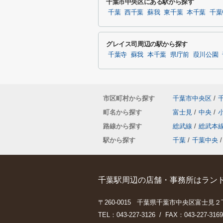
千葉市中央区にある駅から探す
千葉
西千葉
蘇我
東千葉
本千葉
千葉
グレイス司周辺の駅から探す
千葉寺
蘇我
本千葉
県庁前
葭川公園
市区町村から探す
千葉市中央区
/
町名から探す
富士見
/
中央
/
路線から探す
総武線
/
総武本
駅から探す
千葉
/
千葉中央
/
千葉駅周辺の店舗・事務所はランド
〒260-0015 千葉県千葉市中央区富士見２
TEL：043-227-3126 / FAX：043-227-3169