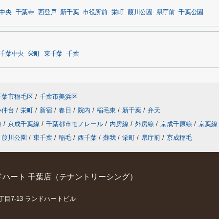
中央
千葉寺
西登戸
新千葉
市役所前
栄町
葭川公園
県庁前
千葉公園
千葉中央
栄町
東千葉
千葉
千葉市稲毛区
/
千葉市美浜区
小仲台
/
栄町
/
新宿
/
春日
/
院内
/
稲毛東
/
新千葉
/
弁天
線
/
京成千葉線
/
千葉都市モノレール
/
内房線
/
外房線
/
京成千原線
/
京葉線
葭川公園
/
東千葉
/
稲毛
/
西千葉
/
蘇我
/
栄町
/
県庁前
/
京成稲毛
ハート 千葉店（テナントリーシング）
丁目7-13 ランドハートビル