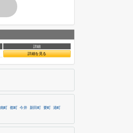
詳細
詳細を見る
南町
都町
今井
新田町
要町
港町