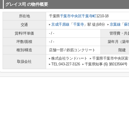
グレイス司
の物件概要
所在地
千葉県
千葉市中央区
千葉寺町
1210-18
京成千原線
「
千葉寺
」駅 徒歩8分
京葉線
「
蘇
交通
賃料/坪単価
- / -
管理費・共
坪数/面積
- / -
築年月（築
種別/構造
店舗一部 / 鉄筋コンクリート
階建
株式会社ランドハート
千葉県千葉市中央区富士
取扱会社
TEL:043-227-3126
千葉県知事 (6) 第013564号