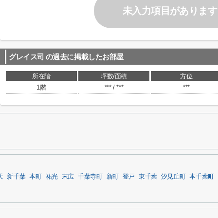
未入力項目があります
グレイス司
の過去に掲載したお部屋
所在階
坪数/面積
方位
1階
*** / ***
***
天
新千葉
本町
祐光
末広
千葉寺町
新町
登戸
東千葉
汐見丘町
本千葉町