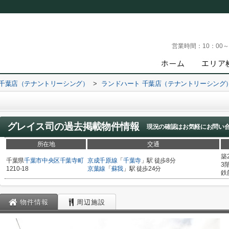
営業時間：
10：00
 千葉店（テナントリーシング）
>
ランドハート 千葉店（テナントリーシング
グレイス司
の過去掲載物件情報
現況の確認はお気軽にお問い
所在地
交通
築
千葉県
千葉市中央区
千葉寺町
京成千原線
「
千葉寺
」駅 徒歩8分
3
1210-18
京葉線
「
蘇我
」駅 徒歩24分
鉄
物件情報
周辺施設