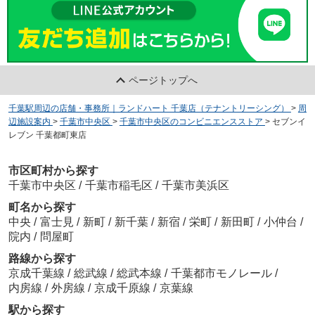
ページトップへ
千葉駅周辺の店舗・事務所｜ランドハート 千葉店（テナントリーシング）
>
周
辺施設案内
>
千葉市中央区
>
千葉市中央区のコンビニエンスストア
>
セブンイ
レブン 千葉都町東店
市区町村から探す
千葉市中央区
/
千葉市稲毛区
/
千葉市美浜区
町名から探す
中央
/
富士見
/
新町
/
新千葉
/
新宿
/
栄町
/
新田町
/
小仲台
/
院内
/
問屋町
路線から探す
京成千葉線
/
総武線
/
総武本線
/
千葉都市モノレール
/
内房線
/
外房線
/
京成千原線
/
京葉線
駅から探す