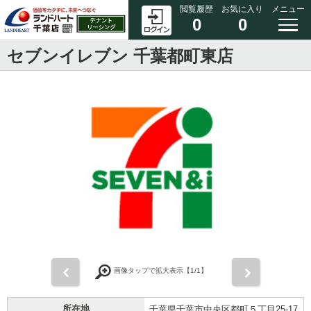
閲覧履歴
お気に入り
メニュー
0
0
セブンイレブン 千葉都町東店
前
次
画像タップで拡大表示【
1
/1】
所在地
千葉県千葉市中央区都町５丁目25-17