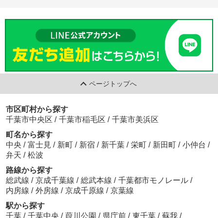
ページトップへ
市区町村から探す
千葉市中央区
/
千葉市稲毛区
/
千葉市美浜区
町名から探す
中央
/
富士見
/
新町
/
新宿
/
新千葉
/
栄町
/
新田町
/
小仲台
/
弁天
/
松波
路線から探す
総武線
/
京成千葉線
/
総武本線
/
千葉都市モノレール
/
内房線
/
外房線
/
京成千原線
/
京葉線
駅から探す
千葉
/
千葉中央
/
葭川公園
/
県庁前
/
東千葉
/
蘇我
/