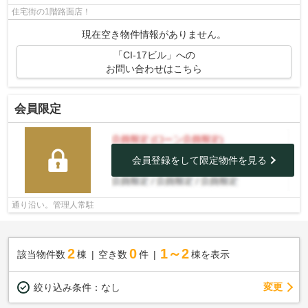
住宅街の1階路面店！
現在空き物件情報がありません。
「CI-17ビル」への
お問い合わせはこちら
会員限定
会員登録をして限定物件を見る
通り沿い。管理人常駐
2
0
1～2
該当物件数
棟
空き数
件
棟を表示
変更
絞り込み条件：
なし