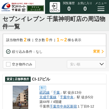
閲覧履歴
お気に入り
メニュー
0
0
セブンイレブン 千葉神明町店の周辺物
件一覧
2
0
1～2
該当物件数
棟
空き数
件
棟を表示
変更
絞り込み条件：
なし
空き物件のみ
CI-17ビル
賃貸 | 店舗事務所
敷0
総武線
「
千葉
」駅 徒歩13分
京成千葉線
「
千葉中央
」駅 徒歩5分
築44年 / 4階建
千葉県
千葉市中央区
新宿
１丁目8-12