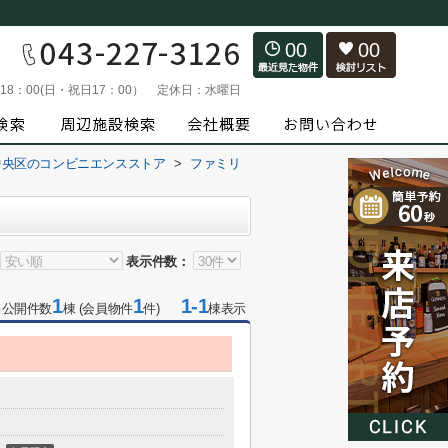
00
00
～18：00(日・祝日17：00）
定休日：
水曜日
中央区のコンビニエンスストア
>
ファミリ
表示件数：
1
1
1-1
当公開件数
棟 (会員物件
件)
棟表示