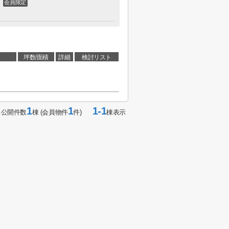
会員限定
坪数/面積
詳細
検討リスト
1
1
1-1
当公開件数
棟 (会員物件
件)
棟表示