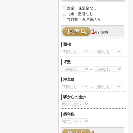
敷金・保証金なし
礼金・敷引なし
共益費・管理費込み
1
件が該当
面積
～
坪数
～
坪単価
～
駅からの徒歩
築年数