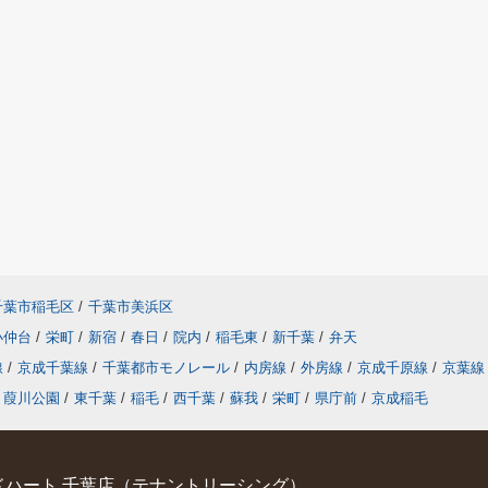
千葉市稲毛区
/
千葉市美浜区
小仲台
/
栄町
/
新宿
/
春日
/
院内
/
稲毛東
/
新千葉
/
弁天
線
/
京成千葉線
/
千葉都市モノレール
/
内房線
/
外房線
/
京成千原線
/
京葉線
葭川公園
/
東千葉
/
稲毛
/
西千葉
/
蘇我
/
栄町
/
県庁前
/
京成稲毛
ハート 千葉店（テナントリーシング）