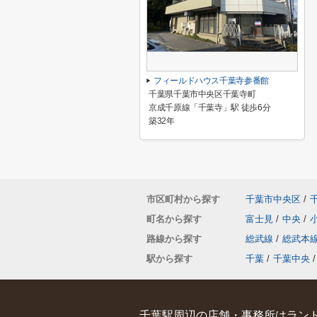
フィールドハウス千葉寺参番館
千葉県千葉市中央区千葉寺町
京成千原線「千葉寺」駅 徒歩6分
築32年
市区町村から探す
千葉市中央区
/
町名から探す
富士見
/
中央
/
路線から探す
総武線
/
総武本
駅から探す
千葉
/
千葉中央
/
千葉駅周辺の店舗・事務所はランド