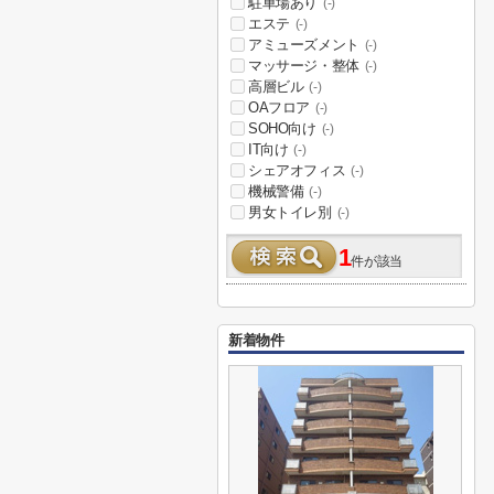
駐車場あり
(-)
エステ
(-)
アミューズメント
(-)
マッサージ・整体
(-)
高層ビル
(-)
OAフロア
(-)
SOHO向け
(-)
IT向け
(-)
シェアオフィス
(-)
機械警備
(-)
男女トイレ別
(-)
1
件が該当
新着物件