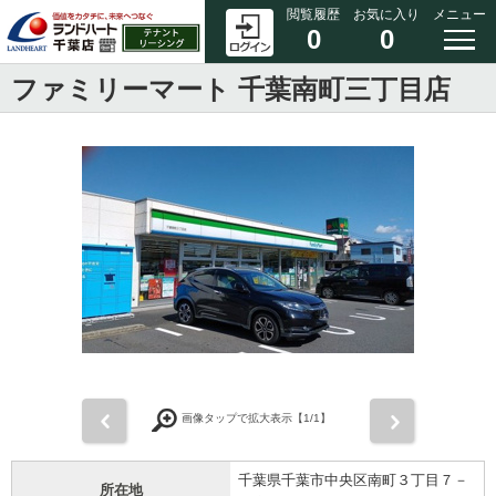
閲覧履歴
お気に入り
メニュー
0
0
ファミリーマート 千葉南町三丁目店
前
次
画像タップで拡大表示【
1
/1】
千葉県千葉市中央区南町３丁目７－
所在地