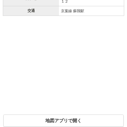
１２
交通
京葉線 蘇我駅
地図アプリで開く