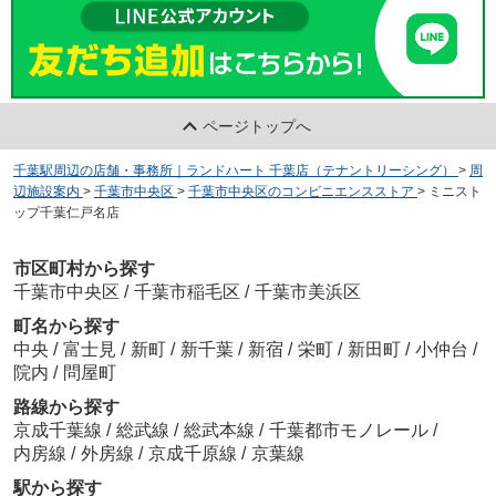
ページトップへ
千葉駅周辺の店舗・事務所｜ランドハート 千葉店（テナントリーシング）
>
周
辺施設案内
>
千葉市中央区
>
千葉市中央区のコンビニエンスストア
>
ミニスト
ップ千葉仁戸名店
市区町村から探す
千葉市中央区
/
千葉市稲毛区
/
千葉市美浜区
町名から探す
中央
/
富士見
/
新町
/
新千葉
/
新宿
/
栄町
/
新田町
/
小仲台
/
院内
/
問屋町
路線から探す
京成千葉線
/
総武線
/
総武本線
/
千葉都市モノレール
/
内房線
/
外房線
/
京成千原線
/
京葉線
駅から探す