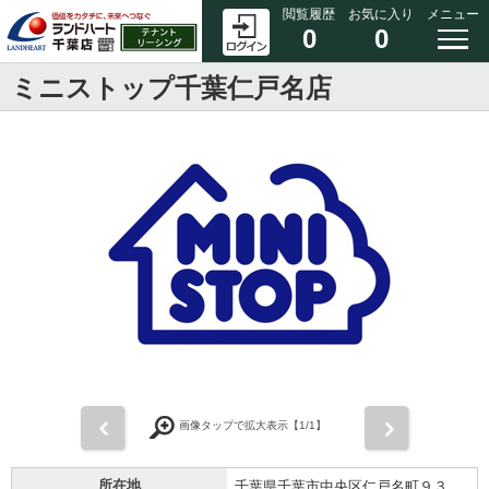
閲覧履歴
お気に入り
メニュー
0
0
ミニストップ千葉仁戸名店
前
次
画像タップで拡大表示【
1
/1】
所在地
千葉県千葉市中央区仁戸名町９３