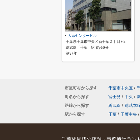
大宗センタービル
千葉県千葉市中央区新千葉２丁目7-2
総武線「千葉」駅 徒歩6分
築37年
市区町村から探す
千葉市中央区
/
町名から探す
富士見
/
中央
/
路線から探す
総武線
/
総武本
駅から探す
千葉
/
千葉中央
/
千葉駅周辺の店舗・事務所はランド