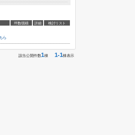
坪数/面積
詳細
検討リスト
ちら
1
1-1
該当公開件数
棟
棟表示