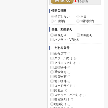
1
件が該当
情報公開日
指定しない
本日
3日以内
1週間以内
画像・動画あり
画像あり
動画あり
パノラマ・VRあり
こだわり条件
飲食店可
(-)
スクール向け
(-)
クリニック向け
(-)
居抜物件
(-)
重飲食可
(-)
残置物有
(-)
地下物件
(-)
ロードサイド
(-)
路面店
(-)
スナック・バー向け
(-)
美容室向け
(-)
物販向け
(-)