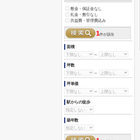
敷金・保証金なし
礼金・敷引なし
共益費・管理費込み
1
件が該当
面積
～
坪数
～
坪単価
～
駅からの徒歩
築年数