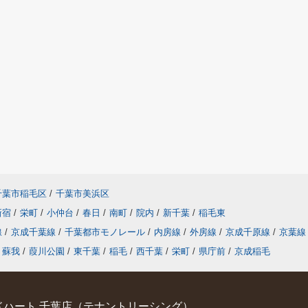
千葉市稲毛区
/
千葉市美浜区
新宿
/
栄町
/
小仲台
/
春日
/
南町
/
院内
/
新千葉
/
稲毛東
線
/
京成千葉線
/
千葉都市モノレール
/
内房線
/
外房線
/
京成千原線
/
京葉線
蘇我
/
葭川公園
/
東千葉
/
稲毛
/
西千葉
/
栄町
/
県庁前
/
京成稲毛
ハート 千葉店（テナントリーシング）