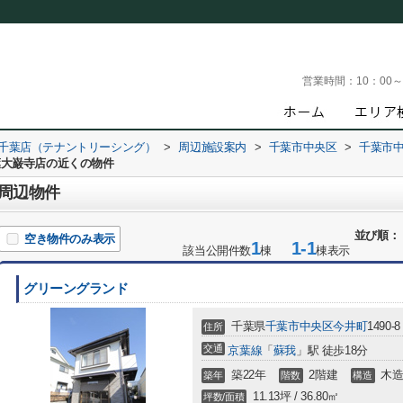
営業時間：
10：00
 千葉店（テナントリーシング）
>
周辺施設案内
>
千葉市中央区
>
千葉市
葉大巌寺店の近くの物件
周辺物件
並び順：
空き物件のみ表示
1
1-1
該当公開件数
棟
棟表示
グリーングランド
千葉県
千葉市中央区
今井町
1490-8
住所
交通
京葉線
「
蘇我
」駅 徒歩18分
築22年
2階建
木
築年
階数
構造
11.13坪 / 36.80㎡
坪数/面積