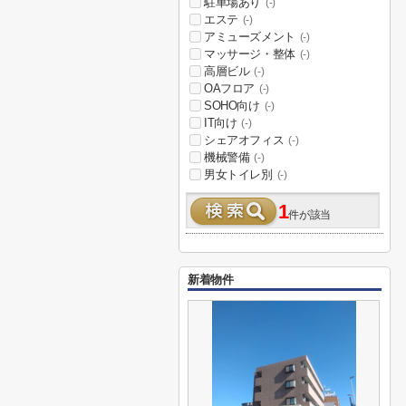
駐車場あり
(-)
エステ
(-)
アミューズメント
(-)
マッサージ・整体
(-)
高層ビル
(-)
OAフロア
(-)
SOHO向け
(-)
IT向け
(-)
シェアオフィス
(-)
機械警備
(-)
男女トイレ別
(-)
1
件が該当
新着物件