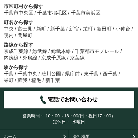
市区町村から探す
千葉市中央区
/
千葉市稲毛区
/
千葉市美浜区
町名から探す
中央
/
富士見
/
新町
/
新千葉
/
新宿
/
栄町
/
新田町
/
小仲台
/
院内
/
問屋町
路線から探す
京成千葉線
/
総武線
/
総武本線
/
千葉都市モノレール
/
内房線
/
外房線
/
京成千原線
/
京葉線
駅から探す
千葉
/
千葉中央
/
葭川公園
/
県庁前
/
東千葉
/
西千葉
/
栄町
/
蘇我
/
稲毛
/
新千葉
電話でお問い合わせ
営業時間：
10：00～18：00(日・祝日17：00）
定休日：
水曜日
ホーム
会社概要