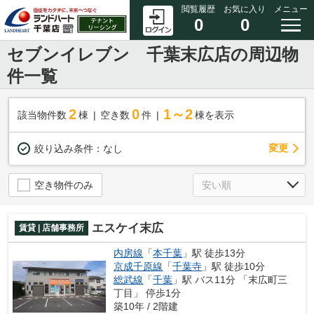
閲覧履歴
お気に入り
メニュー
0
0
セブンイレブン 千葉末広店の周辺物
件一覧
2
0
1～2
該当物件数
棟
空き数
件
棟を表示
変更
絞り込み条件：
なし
空き物件のみ
エスケイ末広
賃貸 | 店舗事務所
内房線
「
本千葉
」駅 徒歩13分
京成千原線
「
千葉寺
」駅 徒歩10分
総武線
「
千葉
」駅 バス11分 「末広町三
丁目」 停歩1分
築10年 / 2階建