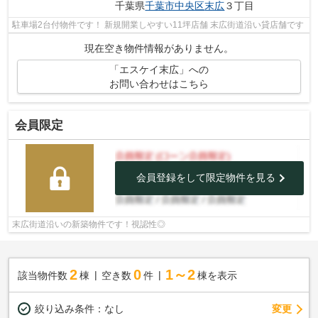
千葉県
千葉市中央区
末広
３丁目
駐車場2台付物件です！ 新規開業しやすい11坪店舗 末広街道沿い貸店舗です
現在空き物件情報がありません。
「エスケイ末広」への
お問い合わせはこちら
会員限定
会員登録をして限定物件を見る
末広街道沿いの新築物件です！視認性◎
2
0
1～2
該当物件数
棟
空き数
件
棟を表示
変更
絞り込み条件：
なし