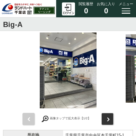
閲覧履歴
お気に入り
メニュー
0
0
Big-A
前
次
画像タップで拡大表示【
1
/2】
所在地
千葉県千葉市中央区本千葉町15-1