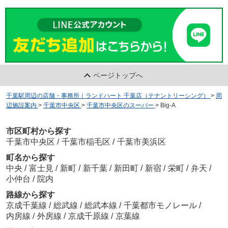
ページトップへ
千葉駅周辺の店舗・事務所｜ランドハート 千葉店（テナントリーシング）
>
周
辺施設案内
>
千葉市中央区
>
千葉市中央区のスーパー
>
Big-A
市区町村から探す
千葉市中央区
/
千葉市稲毛区
/
千葉市美浜区
町名から探す
中央
/
富士見
/
新町
/
新千葉
/
新田町
/
新宿
/
栄町
/
弁天
/
小仲台
/
院内
路線から探す
京成千葉線
/
総武線
/
総武本線
/
千葉都市モノレール
/
内房線
/
外房線
/
京成千原線
/
京葉線