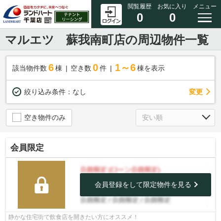
閲覧履歴
お気に入り
メニュー
0
0
マルエツ 蘇我南町店の周辺物件一覧
6
0
1～6
該当物件数
棟
空き数
件
棟を表示
変更
絞り込み条件：
なし
空き物件のみ
会員限定
会員登録をして限定物件を見る
静かな住宅街で飲食店を開きたい方にオススメ！