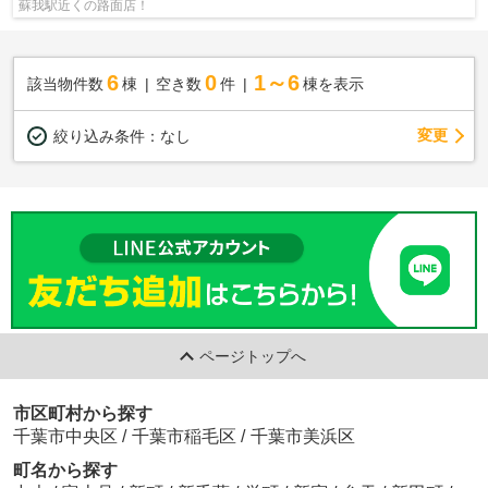
蘇我駅近くの路面店！
6
0
1～6
該当物件数
棟
空き数
件
棟を表示
変更
絞り込み条件：
なし
ページトップへ
市区町村から探す
千葉市中央区
/
千葉市稲毛区
/
千葉市美浜区
町名から探す