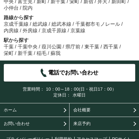
中央
/
富士見
/
新町
/
新千葉
/
栄町
/
新宿
/
弁天
/
新田町
/
小仲台
/
院内
路線から探す
京成千葉線
/
総武線
/
総武本線
/
千葉都市モノレール
/
内房線
/
外房線
/
京成千原線
/
京葉線
駅から探す
千葉
/
千葉中央
/
葭川公園
/
県庁前
/
東千葉
/
西千葉
/
栄町
/
新千葉
/
稲毛
/
蘇我
電話でお問い合わせ
営業時間：
10：00～18：00(日・祝日17：00）
定休日：
水曜日
ホーム
会社概要
お問い合わせ
来店予約
プライバシーポリシー
利用規約
アクセスマップ
PCサイト