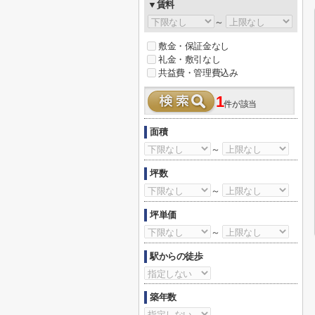
▼賃料
～
敷金・保証金なし
礼金・敷引なし
共益費・管理費込み
1
件が該当
面積
～
坪数
～
坪単価
～
駅からの徒歩
築年数