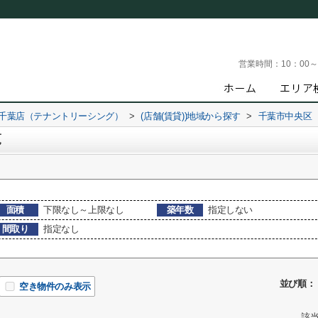
営業時間：
10：00
 千葉店（テナントリーシング）
>
(店舗(賃貸))地域から探す
>
千葉市中央区
覧
面積
下限なし～上限なし
築年数
指定しない
間取り
指定なし
並び順：
空き物件のみ表示
該