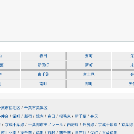
内
春日
要町
葉
新田町
新町
戸
東千葉
富士見
町
南町
都町
矢
千葉市稲毛区
/
千葉市美浜区
小仲台
/
栄町
/
新宿
/
院内
/
春日
/
稲毛東
/
新千葉
/
弁天
線
/
京成千葉線
/
千葉都市モノレール
/
内房線
/
外房線
/
京成千原線
/
京葉線
葭川公園
/
東千葉
/
稲毛
/
蘇我
/
西千葉
/
県庁前
/
栄町
/
京成稲毛