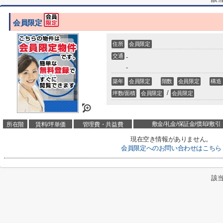
会員限定
住所
会員限定
交通
-
-
築年
会員限定
階数
会員限定
構造
/
坪数/面積
会員限定
会員限定
敷金/礼金/保証金/償却/敷引
所在階
賃料/坪単価
管理費・共益費
現在空き情報がありません。
会員限定
へのお問い合わせはこちら
該