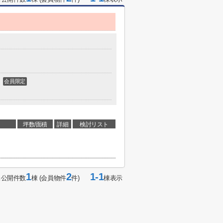
会員限定
坪数/面積
詳細
検討リスト
1
2
1-1
当公開件数
棟 (会員物件
件)
棟表示