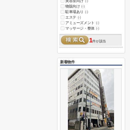
美容室向け
(-)
物販向け
(-)
駐車場あり
(-)
エステ
(-)
アミューズメント
(-)
マッサージ・整体
(-)
1
件が該当
新着物件