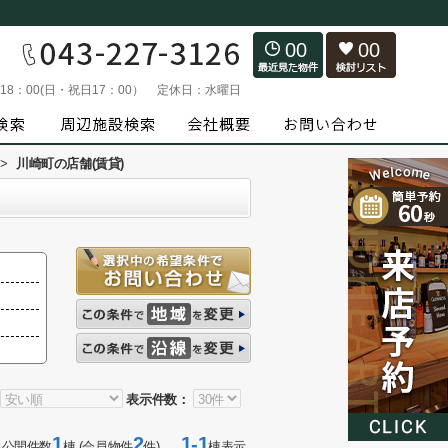
00
00
～18：00(日・祝日17：00）
定休日：
水曜日
>
川崎町の店舗(賃貸)
表示件数：
1
2
1-1
当公開件数
棟 (会員物件
件)
棟表示