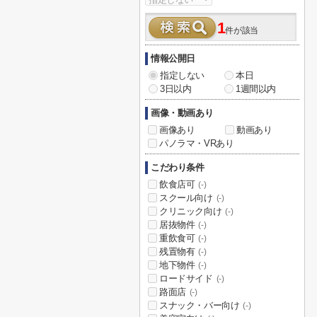
1
件が該当
情報公開日
指定しない
本日
3日以内
1週間以内
画像・動画あり
画像あり
動画あり
パノラマ・VRあり
こだわり条件
飲食店可
(-)
スクール向け
(-)
クリニック向け
(-)
居抜物件
(-)
重飲食可
(-)
残置物有
(-)
地下物件
(-)
ロードサイド
(-)
路面店
(-)
スナック・バー向け
(-)