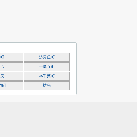
栄町
汐見丘町
末広
千葉寺町
弁天
本千葉町
作町
祐光